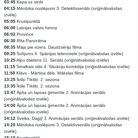
03:45
Ķepa uz sirds
04:15
Mērdoka noslēpumi 3. Detektīvseriāls (oriģinālvalodas
izvēle)
05:05
Krustpunktā
06:00
Latvijas valsts himna
06:02
Province
06:30
Rīta Panorāma
08:35
Māja pie ezera. Daudzsēriju filma
09:25
Solījums 4. Spānijas telenovele (oriģinālvalodas izvēle)
10:25
Alpu dakteris 11. Seriāls (oriģinālvalodas izvēle)
11:15
Smalkais stils 4. Situāciju komēdija (oriģinālvalodas izvēle)
11:50
Klāvs - Mārtiņa dēls. Mākslas filma
13:25
Īkšķi Tīkšķi. 2. sezona
13:35
Īkšķi Tīkšķi. 2. sezona
13:47
Āpša un lapsas ģimenīte 2. Animācijas seriāls
(oriģinālvalodas izvēle)
14:00
Āpša un lapsas ģimenīte 2. Animācijas seriāls
(oriģinālvalodas izvēle)
14:12
Sveiks, Dagij! 3. Animācijas seriāls (oriģinālvalodas izvēle)
14:20
Mērdoka noslēpumi 3. Detektīvseriāls (oriģinālvalodas
izvēle)
15:10
Krustpunktā