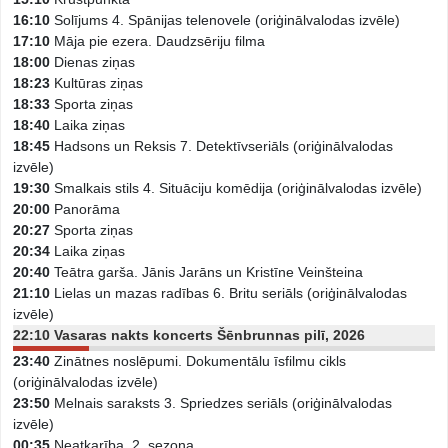
16:10
Solījums 4. Spānijas telenovele (oriģinālvalodas izvēle)
17:10
Māja pie ezera. Daudzsēriju filma
18:00
Dienas ziņas
18:23
Kultūras ziņas
18:33
Sporta ziņas
18:40
Laika ziņas
18:45
Hadsons un Reksis 7. Detektīvseriāls (oriģinālvalodas
izvēle)
19:30
Smalkais stils 4. Situāciju komēdija (oriģinālvalodas izvēle)
20:00
Panorāma
20:27
Sporta ziņas
20:34
Laika ziņas
20:40
Teātra garša. Jānis Jarāns un Kristīne Veinšteina
21:10
Lielas un mazas radības 6. Britu seriāls (oriģinālvalodas
izvēle)
22:10
Vasaras nakts koncerts Šēnbrunnas pilī, 2026
23:40
Zinātnes noslēpumi. Dokumentālu īsfilmu cikls
(oriģinālvalodas izvēle)
23:50
Melnais saraksts 3. Spriedzes seriāls (oriģinālvalodas
izvēle)
00:35
Neatkarība. 2. sezona