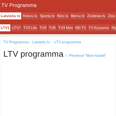
TV Programma
Latviešu tv
Krievu tv
Sporta tv
Kino tv
Bērnu tv
Zinātnes tv
Ziņu 
LTV1
LTV7
TV3 Life
TV3
TV6
TV3 Mini
RE:TV
TV Kurzeme
Ri
TV Programma
Latviešu tv
LTV programma
LTV programma
☆
Pievienot "Mani kanāli"