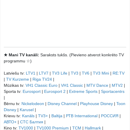
★ Mani TV kanāli:
Saraksts tukšs. (Pievieno atverot konkrēto TV
programmu ☆)
Latviešu tv:
LTV1
|
LTV7
|
TV3 Life
|
TV3
|
TV6
|
TV3 Mini
|
RE:TV
|
TV Kurzeme
|
Riga TV24
|
Mūzikas tv:
VH1 Classic Euro
|
VH1 Classic
|
MTV Dance
|
MTV2
|
Sporta tv:
Eurosport
|
Eurosport 2
|
Extreme Sports
|
Sportacentrs
|
Bērnu tv:
Nickelodeon
|
Disney Channel
|
Playhouse Disney
|
Toon
Disney
|
Karusel
|
Krievu tv:
Kanāls
|
TV3+
|
Baltija
|
РТB International
|
РОССИЯ
|
АВТО+
|
СТС Балтия
|
Kino tv:
TV1000
|
TV1000 Premium
|
TCM
|
Hallmark
|