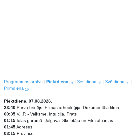
Programmas arhīvs
Piektdiena
Sestdiena
Svētdiena
07
08
09
Pirmdiena
10
Piektdiena, 07.08.2026.
23:40
Purva bridējs. Filmas arheoloģija. Dokumentāla filma
00:35
V.I.P. - Veiksme. Intuīcija. Prāts
01:15
Ielas garumā. Jelgava. Skolotāju un Filozofu ielas
01:45
Adreses
03:15
Province