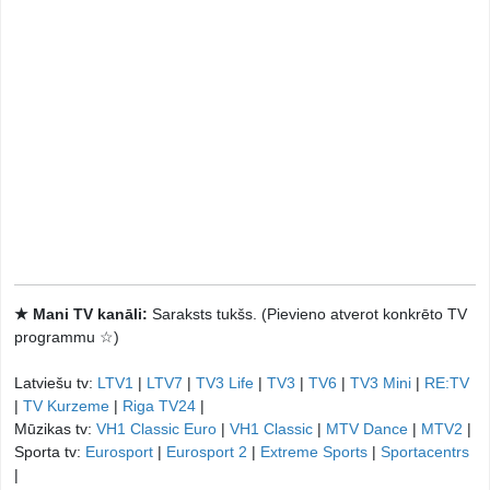
★ Mani TV kanāli:
Saraksts tukšs. (Pievieno atverot konkrēto TV
programmu ☆)
Latviešu tv:
LTV1
|
LTV7
|
TV3 Life
|
TV3
|
TV6
|
TV3 Mini
|
RE:TV
|
TV Kurzeme
|
Riga TV24
|
Mūzikas tv:
VH1 Classic Euro
|
VH1 Classic
|
MTV Dance
|
MTV2
|
Sporta tv:
Eurosport
|
Eurosport 2
|
Extreme Sports
|
Sportacentrs
|