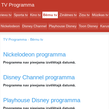
TV Programma
rievu tv
Sporta tv
Kino tv
Bērnu tv
Zinātnes tv
Ziņu tv
Mūzikas tv
Nickelodeon
Disney Channel
Playhouse Disney
Toon Disney
Karus
TV Programma
Bērnu tv
Nickelodeon programma
Programma nav pieejama izvēlētajā datumā.
Disney Channel programma
Programma nav pieejama izvēlētajā datumā.
Playhouse Disney programma
Programma nav pieejama izvēlētajā datumā.