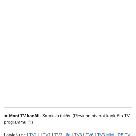
★ Mani TV kanāli:
Saraksts tukšs. (Pievieno atverot konkrēto TV
programmu ☆)
Latviešu tv:
LTV1
|
LTV7
|
TV3 Life
|
TV3
|
TV6
|
TV3 Mini
|
RE:TV