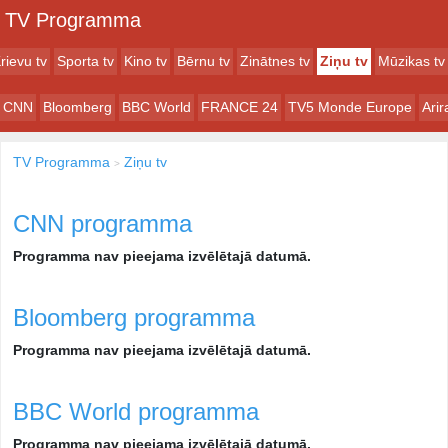
TV Programma
rievu tv
Sporta tv
Kino tv
Bērnu tv
Zinātnes tv
Ziņu tv
Mūzikas tv
CNN
Bloomberg
BBC World
FRANCE 24
TV5 Monde Europe
Ari
TV Programma
Ziņu tv
CNN programma
Programma nav pieejama izvēlētajā datumā.
Bloomberg programma
Programma nav pieejama izvēlētajā datumā.
BBC World programma
Programma nav pieejama izvēlētajā datumā.