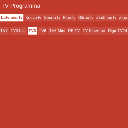
TV Programma
Latviešu tv
Krievu tv
Sporta tv
Kino tv
Bērnu tv
Zinātnes tv
Ziņu 
LTV7
TV3 Life
TV3
TV6
TV3 Mini
RE:TV
TV Kurzeme
Riga TV24