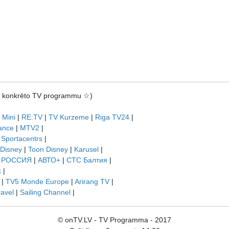
rot konkrēto TV programmu ☆)
 Mini
|
RE:TV
|
TV Kurzeme
|
Riga TV24
|
ance
|
MTV2
|
|
Sportacentrs
|
 Disney
|
Toon Disney
|
Karusel
|
|
РОССИЯ
|
АВТО+
|
СТС Балтия
|
k
|
|
TV5 Monde Europe
|
Arirang TV
|
ravel
|
Sailing Channel
|
© onTV.LV - TV Programma - 2017