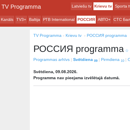
TV Programma
Latviešu tv
Krievu tv
Sporta t
Kanāls
TV3+
Baltija
РТB International
РОССИЯ
АВТО+
СТС Бал
TV Programma
Krievu tv
РОССИЯ programma
РОССИЯ programma
☆
Programmas arhīvs
Svētdiena
Pirmdiena
O
09
10
Svētdiena, 09.08.2026.
Programma nav pieejama izvēlētajā datumā.