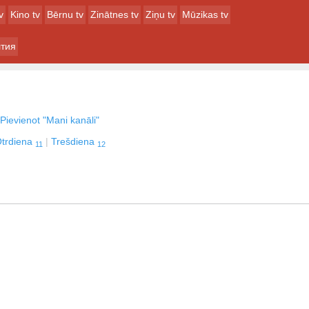
v
Kino tv
Bērnu tv
Zinātnes tv
Ziņu tv
Mūzikas tv
тия
Pievienot "Mani kanāli"
trdiena
Trešdiena
11
12