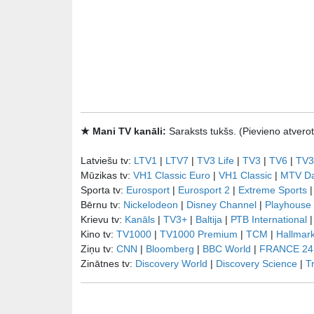
★ Mani TV kanāli:
Saraksts tukšs. (Pievieno atve
Latviešu tv:
LTV1
|
LTV7
|
TV3 Life
|
TV3
|
TV6
|
TV3
Mūzikas tv:
VH1 Classic Euro
|
VH1 Classic
|
MTV D
Sporta tv:
Eurosport
|
Eurosport 2
|
Extreme Sports
Bērnu tv:
Nickelodeon
|
Disney Channel
|
Playhouse
Krievu tv:
Kanāls
|
TV3+
|
Baltija
|
РТB International
Kino tv:
TV1000
|
TV1000 Premium
|
TCM
|
Hallmar
Ziņu tv:
CNN
|
Bloomberg
|
BBC World
|
FRANCE 24
Zinātnes tv:
Discovery World
|
Discovery Science
|
T