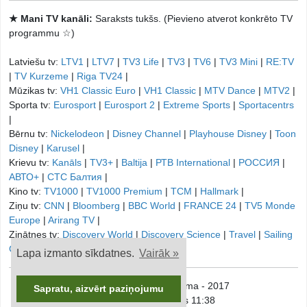
★ Mani TV kanāli:
Saraksts tukšs. (Pievieno atverot konkrēto TV
programmu ☆)
Latviešu tv:
LTV1
|
LTV7
|
TV3 Life
|
TV3
|
TV6
|
TV3 Mini
|
RE:TV
|
TV Kurzeme
|
Riga TV24
|
Mūzikas tv:
VH1 Classic Euro
|
VH1 Classic
|
MTV Dance
|
MTV2
|
Sporta tv:
Eurosport
|
Eurosport 2
|
Extreme Sports
|
Sportacentrs
|
Bērnu tv:
Nickelodeon
|
Disney Channel
|
Playhouse Disney
|
Toon
Disney
|
Karusel
|
Krievu tv:
Kanāls
|
TV3+
|
Baltija
|
РТB International
|
РОССИЯ
|
АВТО+
|
СТС Балтия
|
Kino tv:
TV1000
|
TV1000 Premium
|
TCM
|
Hallmark
|
Ziņu tv:
CNN
|
Bloomberg
|
BBC World
|
FRANCE 24
|
TV5 Monde
Europe
|
Arirang TV
|
Zinātnes tv:
Discovery World
|
Discovery Science
|
Travel
|
Sailing
Channel
|
Lapa izmanto sīkdatnes.
Vairāk »
© onTV.LV - TV Programma - 2017
Sapratu, aizvērt paziņojumu
Piektdiena, 7. augusts 11:38