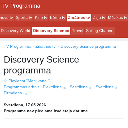
TV Programma
rievu tv
Sporta tv
Kino tv
Bērnu tv
Zinātnes tv
Ziņu tv
Mūzikas tv
Discovery World
Discovery Science
Travel
Sailing Channel
TV Programma
Zinātnes tv
Discovery Science programma
Discovery Science
programma
☆
Pievienot "Mani kanāli"
Programmas arhīvs
Piektdiena
Sestdiena
Svētdiena
07
08
09
Pirmdiena
10
Svētdiena, 17.05.2026.
Programma nav pieejama izvēlētajā datumā.