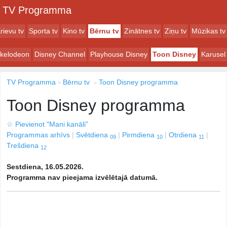
TV Programma
rievu tv
Sporta tv
Kino tv
Bērnu tv
Zinātnes tv
Ziņu tv
Mūzikas tv
ckelodeon
Disney Channel
Playhouse Disney
Toon Disney
Karusel
TV Programma
Bērnu tv
Toon Disney programma
Toon Disney programma
☆
Pievienot "Mani kanāli"
Programmas arhīvs
Svētdiena
Pirmdiena
Otrdiena
09
10
11
Trešdiena
12
Sestdiena, 16.05.2026.
Programma nav pieejama izvēlētajā datumā.