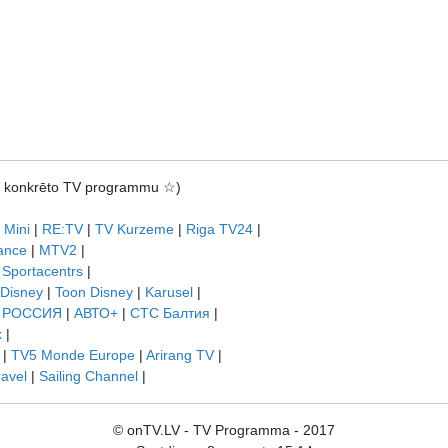
rot konkrēto TV programmu ☆)
 Mini
|
RE:TV
|
TV Kurzeme
|
Riga TV24
|
ance
|
MTV2
|
|
Sportacentrs
|
 Disney
|
Toon Disney
|
Karusel
|
|
РОССИЯ
|
АВТО+
|
СТС Балтия
|
k
|
|
TV5 Monde Europe
|
Arirang TV
|
ravel
|
Sailing Channel
|
© onTV.LV - TV Programma - 2017