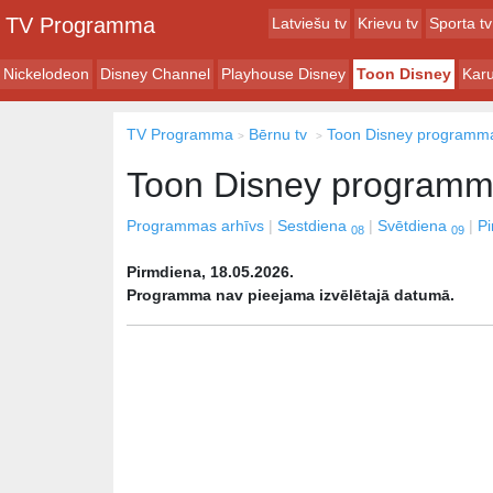
TV Programma
Latviešu tv
Krievu tv
Sporta tv
Nickelodeon
Disney Channel
Playhouse Disney
Toon Disney
Karu
TV Programma
Bērnu tv
Toon Disney programm
Toon Disney program
Programmas arhīvs
Sestdiena
Svētdiena
P
08
09
Pirmdiena, 18.05.2026.
Programma nav pieejama izvēlētajā datumā.