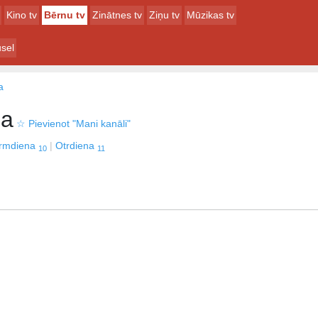
Kino tv
Bērnu tv
Zinātnes tv
Ziņu tv
Mūzikas tv
sel
a
ma
☆
Pievienot "Mani kanāli"
irmdiena
Otrdiena
10
11