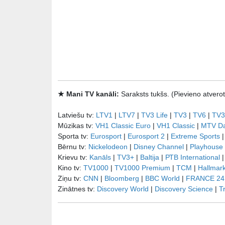
★ Mani TV kanāli:
Saraksts tukšs. (Pievieno atve
Latviešu tv:
LTV1
|
LTV7
|
TV3 Life
|
TV3
|
TV6
|
TV3
Mūzikas tv:
VH1 Classic Euro
|
VH1 Classic
|
MTV D
Sporta tv:
Eurosport
|
Eurosport 2
|
Extreme Sports
Bērnu tv:
Nickelodeon
|
Disney Channel
|
Playhouse
Krievu tv:
Kanāls
|
TV3+
|
Baltija
|
РТB International
Kino tv:
TV1000
|
TV1000 Premium
|
TCM
|
Hallmar
Ziņu tv:
CNN
|
Bloomberg
|
BBC World
|
FRANCE 24
Zinātnes tv:
Discovery World
|
Discovery Science
|
T