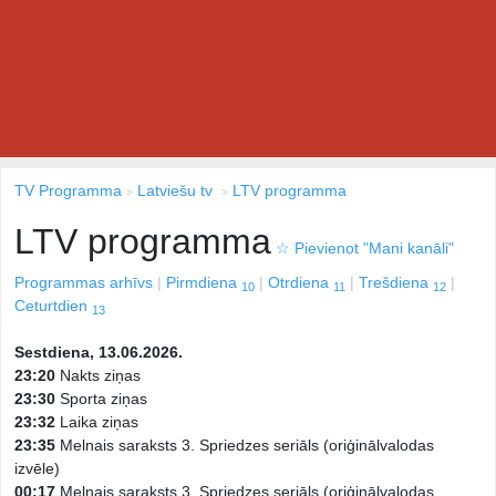
TV Programma
Latviešu tv
LTV programma
LTV programma
☆
Pievienot "Mani kanāli"
Programmas arhīvs
Pirmdiena
Otrdiena
Trešdiena
10
11
12
Ceturtdien
13
Sestdiena, 13.06.2026.
23:20
Nakts ziņas
23:30
Sporta ziņas
23:32
Laika ziņas
23:35
Melnais saraksts 3. Spriedzes seriāls (oriģinālvalodas
izvēle)
00:17
Melnais saraksts 3. Spriedzes seriāls (oriģinālvalodas