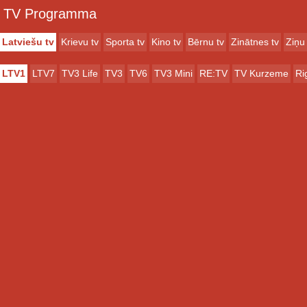
TV Programma
Latviešu tv
Krievu tv
Sporta tv
Kino tv
Bērnu tv
Zinātnes tv
Ziņu 
LTV1
LTV7
TV3 Life
TV3
TV6
TV3 Mini
RE:TV
TV Kurzeme
Ri