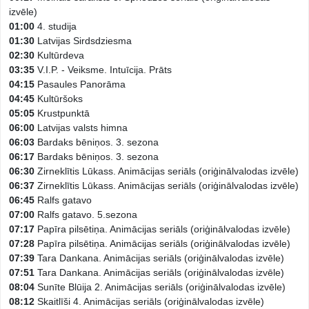
izvēle)
01:00
4. studija
01:30
Latvijas Sirdsdziesma
02:30
Kultūrdeva
03:35
V.I.P. - Veiksme. Intuīcija. Prāts
04:15
Pasaules Panorāma
04:45
Kultūršoks
05:05
Krustpunktā
06:00
Latvijas valsts himna
06:03
Bardaks bēniņos. 3. sezona
06:17
Bardaks bēniņos. 3. sezona
06:30
Zirneklītis Lūkass. Animācijas seriāls (oriģinālvalodas izvēle)
06:37
Zirneklītis Lūkass. Animācijas seriāls (oriģinālvalodas izvēle)
06:45
Ralfs gatavo
07:00
Ralfs gatavo. 5.sezona
07:17
Papīra pilsētiņa. Animācijas seriāls (oriģinālvalodas izvēle)
07:28
Papīra pilsētiņa. Animācijas seriāls (oriģinālvalodas izvēle)
07:39
Tara Dankana. Animācijas seriāls (oriģinālvalodas izvēle)
07:51
Tara Dankana. Animācijas seriāls (oriģinālvalodas izvēle)
08:04
Sunīte Blūija 2. Animācijas seriāls (oriģinālvalodas izvēle)
08:12
Skaitlīši 4. Animācijas seriāls (oriģinālvalodas izvēle)