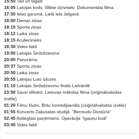
15:50
Tad un tagad
16:05
Latvijas kods. Sliktie dzīvnieki. Dokumentāla filma
17:30
Ielas garumā. Lielā iela Jelgavā
18:00
Dienas ziņas
18:10
Sporta ziņas
18:12
Laika ziņas
18:15
Aculiecinieks
18:30
Vides fakti
19:00
Latvijas Sirdsdziesma
20:00
Panorāma
20:37
Sporta ziņas
20:50
Laika ziņas
20:55
Latvijas Loto izlozes
21:10
Latvijas Sirdsdziesmu fināls Lielvārdē
23:50
Sausi slīkstot. Lietuvas mākslas filma (oriģinālvalodas
izvēle)
01:20
Filmu klubs. Britu komēdijseriāls (oriģinālvalodas izvēle)
01:55
Koncerts Zaķusalas studijā. "Bermudu Divstūris"
02:45
Aizliegtais paņēmiens. Operācija “Igauņu kodi”
03:45
Vides fakti