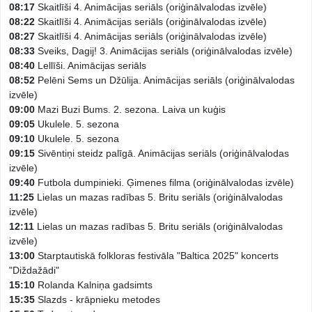
08:17
Skaitlīši 4. Animācijas seriāls (oriģinālvalodas izvēle)
08:22
Skaitlīši 4. Animācijas seriāls (oriģinālvalodas izvēle)
08:27
Skaitlīši 4. Animācijas seriāls (oriģinālvalodas izvēle)
08:33
Sveiks, Dagij! 3. Animācijas seriāls (oriģinālvalodas izvēle)
08:40
Lellīši. Animācijas seriāls
08:52
Pelēni Sems un Džūlija. Animācijas seriāls (oriģinālvalodas
izvēle)
09:00
Mazi Buzi Bums. 2. sezona. Laiva un kuģis
09:05
Ukulele. 5. sezona
09:10
Ukulele. 5. sezona
09:15
Sivēntiņi steidz palīgā. Animācijas seriāls (oriģinālvalodas
izvēle)
09:40
Futbola dumpinieki. Ģimenes filma (oriģinālvalodas izvēle)
11:25
Lielas un mazas radības 5. Britu seriāls (oriģinālvalodas
izvēle)
12:11
Lielas un mazas radības 5. Britu seriāls (oriģinālvalodas
izvēle)
13:00
Starptautiskā folkloras festivāla "Baltica 2025" koncerts
"Diždažādi"
15:10
Rolanda Kalniņa gadsimts
15:35
Slazds - krāpnieku metodes