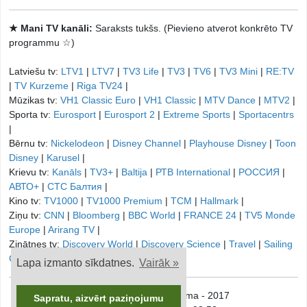
★ Mani TV kanāli:
Saraksts tukšs. (Pievieno atverot konkrēto TV
programmu ☆)
Latviešu tv:
LTV1
|
LTV7
|
TV3 Life
|
TV3
|
TV6
|
TV3 Mini
|
RE:TV
|
TV Kurzeme
|
Riga TV24
|
Mūzikas tv:
VH1 Classic Euro
|
VH1 Classic
|
MTV Dance
|
MTV2
|
Sporta tv:
Eurosport
|
Eurosport 2
|
Extreme Sports
|
Sportacentrs
|
Bērnu tv:
Nickelodeon
|
Disney Channel
|
Playhouse Disney
|
Toon
Disney
|
Karusel
|
Krievu tv:
Kanāls
|
TV3+
|
Baltija
|
РТB International
|
РОССИЯ
|
АВТО+
|
СТС Балтия
|
Kino tv:
TV1000
|
TV1000 Premium
|
TCM
|
Hallmark
|
Ziņu tv:
CNN
|
Bloomberg
|
BBC World
|
FRANCE 24
|
TV5 Monde
Europe
|
Arirang TV
|
Zinātnes tv:
Discovery World
|
Discovery Science
|
Travel
|
Sailing
Channel
|
Lapa izmanto sīkdatnes.
Vairāk »
© onTV.LV - TV Programma - 2017
Sapratu, aizvērt paziņojumu