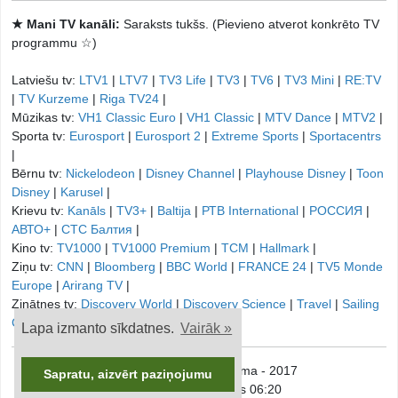
★ Mani TV kanāli:
Saraksts tukšs. (Pievieno atverot konkrēto TV
programmu ☆)
Latviešu tv:
LTV1
|
LTV7
|
TV3 Life
|
TV3
|
TV6
|
TV3 Mini
|
RE:TV
|
TV Kurzeme
|
Riga TV24
|
Mūzikas tv:
VH1 Classic Euro
|
VH1 Classic
|
MTV Dance
|
MTV2
|
Sporta tv:
Eurosport
|
Eurosport 2
|
Extreme Sports
|
Sportacentrs
|
Bērnu tv:
Nickelodeon
|
Disney Channel
|
Playhouse Disney
|
Toon
Disney
|
Karusel
|
Krievu tv:
Kanāls
|
TV3+
|
Baltija
|
РТB International
|
РОССИЯ
|
АВТО+
|
СТС Балтия
|
Kino tv:
TV1000
|
TV1000 Premium
|
TCM
|
Hallmark
|
Ziņu tv:
CNN
|
Bloomberg
|
BBC World
|
FRANCE 24
|
TV5 Monde
Europe
|
Arirang TV
|
Zinātnes tv:
Discovery World
|
Discovery Science
|
Travel
|
Sailing
Channel
|
Lapa izmanto sīkdatnes.
Vairāk »
© onTV.LV - TV Programma - 2017
Sapratu, aizvērt paziņojumu
Pirmdiena, 10. augusts 06:20