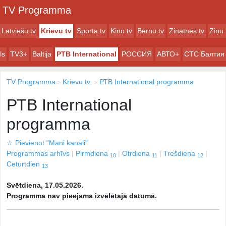
TV Programma
Latviešu tv
Krievu tv
Sporta tv
Kino tv
Bērnu tv
Zinātnes tv
Ziņu 
ls
TV3+
Baltija
РТB International
РОССИЯ
АВТО+
СТС Балтия
TV Programma
Krievu tv
РТB International programma
РТB International
programma
☆
Pievienot "Mani kanāli"
Programmas arhīvs
Pirmdiena
Otrdiena
Trešdiena
10
11
12
Ceturtdien
13
Svētdiena, 17.05.2026.
Programma nav pieejama izvēlētajā datumā.