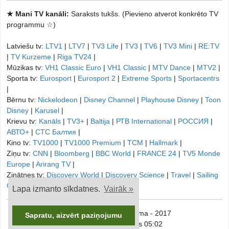
★ Mani TV kanāli:
Saraksts tukšs. (Pievieno atverot konkrēto TV
programmu ☆)
Latviešu tv:
LTV1
|
LTV7
|
TV3 Life
|
TV3
|
TV6
|
TV3 Mini
|
RE:TV
|
TV Kurzeme
|
Riga TV24
|
Mūzikas tv:
VH1 Classic Euro
|
VH1 Classic
|
MTV Dance
|
MTV2
|
Sporta tv:
Eurosport
|
Eurosport 2
|
Extreme Sports
|
Sportacentrs
|
Bērnu tv:
Nickelodeon
|
Disney Channel
|
Playhouse Disney
|
Toon
Disney
|
Karusel
|
Krievu tv:
Kanāls
|
TV3+
|
Baltija
|
РТB International
|
РОССИЯ
|
АВТО+
|
СТС Балтия
|
Kino tv:
TV1000
|
TV1000 Premium
|
TCM
|
Hallmark
|
Ziņu tv:
CNN
|
Bloomberg
|
BBC World
|
FRANCE 24
|
TV5 Monde
Europe
|
Arirang TV
|
Zinātnes tv:
Discovery World
|
Discovery Science
|
Travel
|
Sailing
Channel
|
Lapa izmanto sīkdatnes.
Vairāk »
© onTV.LV - TV Programma - 2017
Sapratu, aizvērt paziņojumu
Ceturtdiena, 6. augusts 05:02