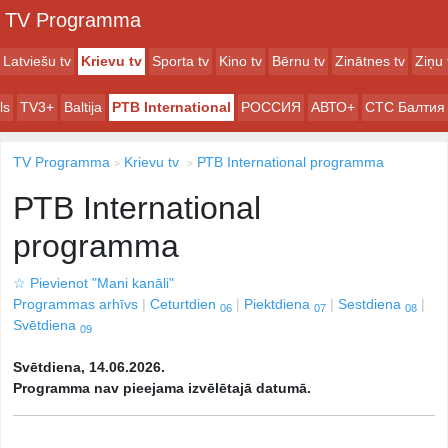
TV Programma
Latviešu tv
Krievu tv
Sporta tv
Kino tv
Bērnu tv
Zinātnes tv
Ziņu 
ls
TV3+
Baltija
РТB International
РОССИЯ
АВТО+
СТС Балтия
TV Programma
Krievu tv
РТB International programma
РТB International
programma
☆
Pievienot "Mani kanāli"
Programmas arhīvs
Ceturtdien
Piektdiena
Sestdiena
06
07
08
Svētdiena
09
Svētdiena, 14.06.2026.
Programma nav pieejama izvēlētajā datumā.