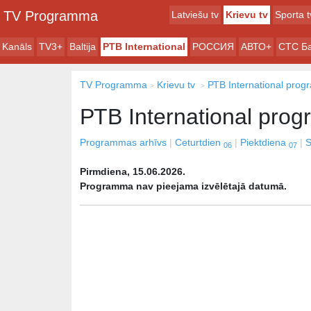
TV Programma
Latviešu tv
Krievu tv
Sporta t
Kanāls
TV3+
Baltija
РТB International
РОССИЯ
АВТО+
СТС Б
TV Programma
Krievu tv
РТB International pro
РТB International pro
Programmas arhīvs
Ceturtdien
Piektdiena
S
06
07
Pirmdiena, 15.06.2026.
Programma nav pieejama izvēlētajā datumā.