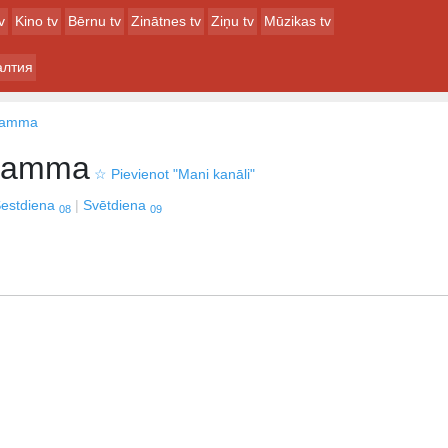
v
Kino tv
Bērnu tv
Zinātnes tv
Ziņu tv
Mūzikas tv
алтия
gramma
gramma
☆
Pievienot "Mani kanāli"
estdiena
Svētdiena
08
09