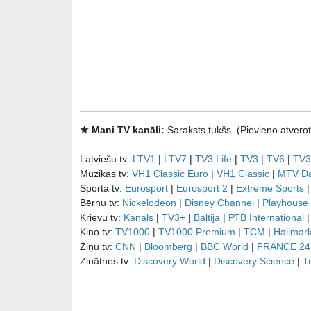
★ Mani TV kanāli:
Saraksts tukšs. (Pievieno atve
Latviešu tv:
LTV1
|
LTV7
|
TV3 Life
|
TV3
|
TV6
|
TV3
Mūzikas tv:
VH1 Classic Euro
|
VH1 Classic
|
MTV D
Sporta tv:
Eurosport
|
Eurosport 2
|
Extreme Sports
Bērnu tv:
Nickelodeon
|
Disney Channel
|
Playhouse
Krievu tv:
Kanāls
|
TV3+
|
Baltija
|
РТB International
Kino tv:
TV1000
|
TV1000 Premium
|
TCM
|
Hallmar
Ziņu tv:
CNN
|
Bloomberg
|
BBC World
|
FRANCE 24
Zinātnes tv:
Discovery World
|
Discovery Science
|
T