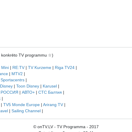
rot konkrēto TV programmu ☆)
 Mini
|
RE:TV
|
TV Kurzeme
|
Riga TV24
|
ance
|
MTV2
|
|
Sportacentrs
|
 Disney
|
Toon Disney
|
Karusel
|
|
РОССИЯ
|
АВТО+
|
СТС Балтия
|
k
|
|
TV5 Monde Europe
|
Arirang TV
|
ravel
|
Sailing Channel
|
© onTV.LV - TV Programma - 2017