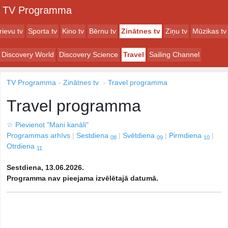
TV Programma
rievu tv
Sporta tv
Kino tv
Bērnu tv
Zinātnes tv
Ziņu tv
Mūzikas tv
Discovery World
Discovery Science
Travel
Sailing Channel
TV Programma
Zinātnes tv
Travel programma
Travel programma
☆
Pievienot "Mani kanāli"
Programmas arhīvs
Sestdiena
Svētdiena
Pirmdiena
08
09
10
Otrdiena
11
Sestdiena, 13.06.2026.
Programma nav pieejama izvēlētajā datumā.