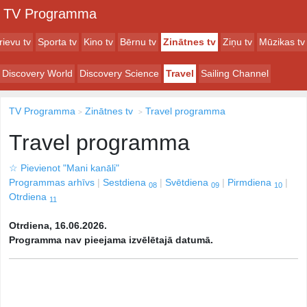
TV Programma
rievu tv
Sporta tv
Kino tv
Bērnu tv
Zinātnes tv
Ziņu tv
Mūzikas tv
Discovery World
Discovery Science
Travel
Sailing Channel
TV Programma
Zinātnes tv
Travel programma
Travel programma
☆
Pievienot "Mani kanāli"
Programmas arhīvs
Sestdiena
Svētdiena
Pirmdiena
08
09
10
Otrdiena
11
Otrdiena, 16.06.2026.
Programma nav pieejama izvēlētajā datumā.