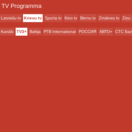
TV Programma
Latviešu tv
Krievu tv
Sporta tv
Kino tv
Bērnu tv
Zinātnes tv
Ziņu 
Kanāls
TV3+
Baltija
РТB International
РОССИЯ
АВТО+
СТС Бал