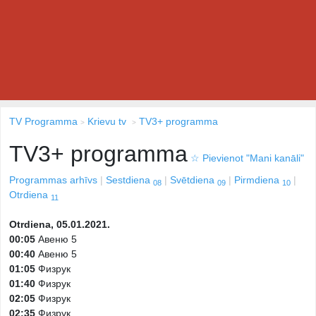
TV Programma
Krievu tv
TV3+ programma
TV3+ programma
☆
Pievienot "Mani kanāli"
Programmas arhīvs
Sestdiena
Svētdiena
Pirmdiena
08
09
10
Otrdiena
11
Otrdiena, 05.01.2021.
00:05
Авеню 5
00:40
Авеню 5
01:05
Физрук
01:40
Физрук
02:05
Физрук
02:35
Физрук