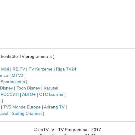
rot konkrēto TV programmu ☆)
 Mini
|
RE:TV
|
TV Kurzeme
|
Riga TV24
|
ance
|
MTV2
|
|
Sportacentrs
|
 Disney
|
Toon Disney
|
Karusel
|
|
РОССИЯ
|
АВТО+
|
СТС Балтия
|
k
|
|
TV5 Monde Europe
|
Arirang TV
|
ravel
|
Sailing Channel
|
© onTV.LV - TV Programma - 2017