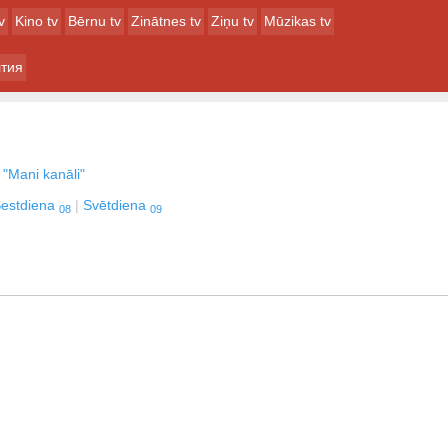
v
Kino tv
Bērnu tv
Zinātnes tv
Ziņu tv
Mūzikas tv
тия
 "Mani kanāli"
estdiena
Svētdiena
08
09