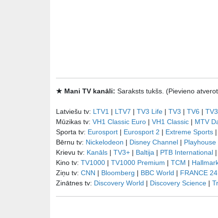
★ Mani TV kanāli:
Saraksts tukšs. (Pievieno atve
Latviešu tv:
LTV1
|
LTV7
|
TV3 Life
|
TV3
|
TV6
|
TV3
Mūzikas tv:
VH1 Classic Euro
|
VH1 Classic
|
MTV D
Sporta tv:
Eurosport
|
Eurosport 2
|
Extreme Sports
Bērnu tv:
Nickelodeon
|
Disney Channel
|
Playhouse
Krievu tv:
Kanāls
|
TV3+
|
Baltija
|
РТB International
Kino tv:
TV1000
|
TV1000 Premium
|
TCM
|
Hallmar
Ziņu tv:
CNN
|
Bloomberg
|
BBC World
|
FRANCE 24
Zinātnes tv:
Discovery World
|
Discovery Science
|
T