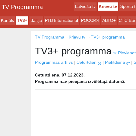
TV Programma
Latviešu tv
Krievu tv
Sporta t
Kanāls
TV3+
Baltija
РТB International
РОССИЯ
АВТО+
СТС Бал
TV Programma
Krievu tv
TV3+ programma
TV3+ programma
☆
Pievienot
Programmas arhīvs
Ceturtdien
Piektdiena
S
06
07
Ceturtdiena, 07.12.2023.
Programma nav pieejama izvēlētajā datumā.